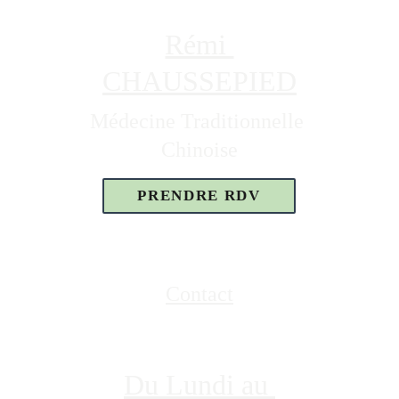
Rémi 
CHAUSSEPIED
Médecine Traditionnelle 
Chinoise
PRENDRE RDV
Contact
06 80 44 11 79
Du Lundi au 